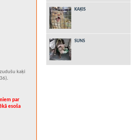
KAĶIS
SUNS
zudušu kaķi
36).
umiem par
ēkā esoša