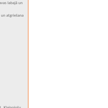
avas labajā un
 un atgriešana
8 „Klaiņojošu