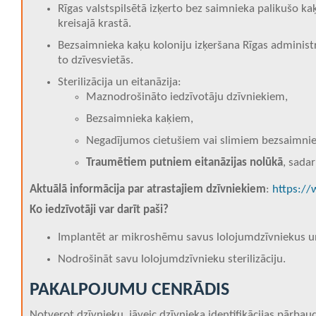
Rīgas valstspilsētā izķerto bez saimnieka palikušo 
kreisajā krastā.
Bezsaimnieka kaķu koloniju izķeršana Rīgas administr
to dzīvesvietās.
Sterilizācija un eitanāzija:
Maznodrošināto iedzīvotāju dzīvniekiem,
Bezsaimnieka kaķiem,
Negadījumos cietušiem vai slimiem bezsaimnie
Traumētiem putniem eitanāzijas nolūkā
, sada
Aktuālā informācija par atrastajiem dzīvniekiem
:
https://w
Ko iedzīvotāji var darīt paši?
Implantēt ar mikroshēmu savus lolojumdzīvniekus un 
Nodrošināt savu lolojumdzīvnieku sterilizāciju.
PAKALPOJUMU CENRĀDIS
Notverot dzīvnieku, jāveic dzīvnieka identifikācijas pārba