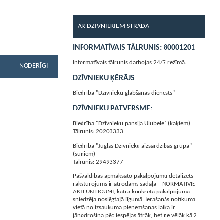
AR DZĪVNIEKIEM STRĀDĀ
INFORMATĪVAIS TĀLRUNIS: 80001201
Informatīvais tālrunis darbojas 24/7 režīmā.
NODERĪGI
DZĪVNIEKU ĶĒRĀJS
Biedrība "Dzīvnieku glābšanas dienests"
DZĪVNIEKU PATVERSME:
Biedrība "Dzīvnieku pansija Ulubele" (kaķiem)
Tālrunis: 20203333
Biedrība "Juglas Dzīvnieku aizsardzības grupa"
(suņiem)
Tālrunis: 29493377
Pašvaldības apmaksāto pakalpojumu detalizēts
raksturojums ir atrodams sadaļā – NORMATĪVIE
AKTI UN LĪGUMI, katra konkrētā pakalpojuma
sniedzēja noslēgtajā līgumā. Ierašanās notikuma
vietā no izsaukuma pieņemšanas laika ir
jānodrošina pēc iespējas ātrāk, bet ne vēlāk kā 2