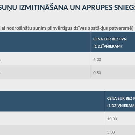
O SUŅU IZMITINĀŠANA UN APRŪPES SNIE
lai nodrošinātu sunim pilnvērtīgus dzīves apstākļus patversmē)
CENA EUR BEZ PVN
(1 DZĪVNIEKAM)
a
6.00
a
0.50
CENA EUR BEZ 
(1 DZĪVNIEKAM
10.00
5.00