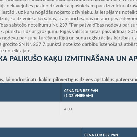
ājs nekavējoties paziņo dzīvnieka īpašniekam par dzīvnieka atraš
iestādi, uz kuru nogādās noķerto dzīvnieku. Ja iespējams noteikt
zot, ka dzīvnieka ķeršanas, transportēšanas un aprūpes izdevu
ldības saistošo noteikumu Nr. 237 “Par pašvaldības nodevu par s
 7. punktu; līdz ar grozījumu Rīgas valstspilsētas pašvaldības 201
 nodevu par suņa turēšanu Rīgā un suņa reģistrācijas kārtības u
es grozīto SN Nr. 237 7.punktā noteikto darbību īstenošanā atbils
tē noteiktajam.
IEKA PALIKUŠO KAĶU IZMITINĀŠANA UN A
s, lai nodrošinātu kaķim pilnvērtīgus dzīves apstākļus patversm
CENA EUR BEZ PVN
(1 DZĪVNIEKAM)
4.00
CENA EUR BEZ PVN