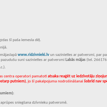
igzdas šī paša iemesla dēļ.
nijā.
 mājaslapā
www.ridzivnieki.lv
un sazinieties ar patversmi
, par
pa
r pazudušu suni sazinieties ar patversmi
Labās mājas
(
t
el. 266176
c.).
jas centra operatori pamatoti
atsaka reaģēt uz iedzīvotāju ziņoj
ostarp putniem)
, jo šī pakalpojuma nodrošināšanai
šobrīd nav sp
īgumiem)
:
un aprūpes sniegšana dzīvnieku patversmē.