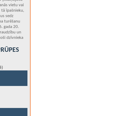
anās vietu vai
 tā īpašnieku,
mus sedz
uņa turēšanu
6. gada 20.
zraudzību un
toši dzīvnieka
PRŪPES
ē)