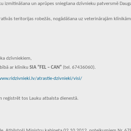
kaķu izmitināšana un aprūpes sniegšana dzīvnieku patversmē Daug
atīvās teritorijas robežās, nogādāšana uz veterinārajām klīnikām
ka dzīvniekiem,
rbībā ar klīniku
SIA “FEL – CAN”
(tel. 67436060).
ww.ridzivnieki.lv/atrastie-dzivnieki/visi/
reģistrēt tos Lauku atbalsta dienestā.
ude. Atbilstoši Ministru kabineta 02.10.2012. noteikumiem Nr. 67