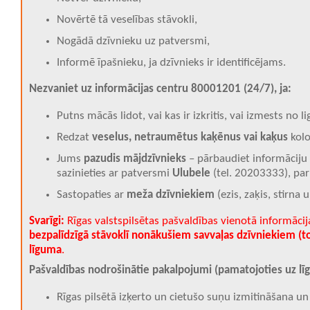
Novērtē tā veselības stāvokli,
Nogādā dzīvnieku uz patversmi,
Informē īpašnieku, ja dzīvnieks ir identificējams.
Nezvaniet uz informācijas centru 80001201 (24/7), ja:
Putns mācās lidot, vai kas ir izkritis, vai izmests no l
Redzat
veselus, netraumētus kaķēnus vai kaķus
kolo
Jums
pazudis mājdzīvnieks
– pārbaudiet informāciju
sazinieties ar patversmi
Ulubele
(tel. 20203333)
, pa
Sastopaties ar
meža dzīvniekiem
(ezis, zaķis, stirna u.
Svarīgi:
Rīgas valstspilsētas pašvaldības vienotā informāci
bezpalīdzīgā stāvoklī nonākušiem savvaļas dzīvniekiem (t
līguma
.
Pašvaldības nodrošinātie pakalpojumi (pamatojoties uz l
Rīgas pilsētā izķerto un cietušo suņu izmitināšana 