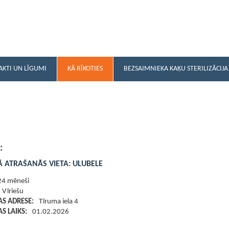
AKTI UN LĪGUMI
KĀ RĪKOTIES
BEZSAIMNIEKA KAĶU STERILIZĀCIJA
:
Ā ATRAŠANĀS VIETA:
ULUBELE
24 mēneši
Vīriešu
S ADRESE:
Tīruma iela 4
S LAIKS:
01.02.2026