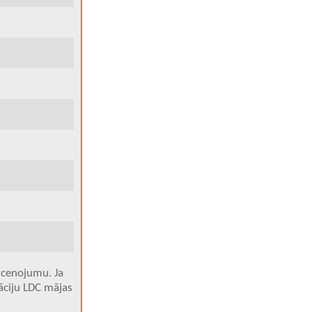
izcenojumu. Ja
āciju LDC mājas