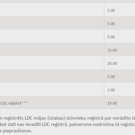
5.00
5.00
5.00
15.00
20.00
2.00
1.00
 LDC reģistrā***
19.00
 reģistrēts LDC mājas (istabas) dzīvnieku reģistrā par norādīto 
 dati nav ievadīti LDC reģistrā, patversme nodrošina tā reģistr
a pieprasīšanas.