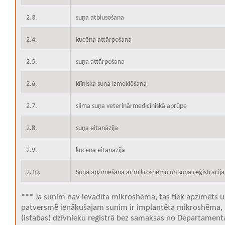
2.3.
suņa atblusošana
2.4.
kucēna attārpošana
2.5.
suņa attārpošana
2.6.
klīniska suņa izmeklēšana
2.7.
slima suņa veterinārmedicīniskā aprūpe
2.8.
suņa eitanāzija
2.9.
kucēna eitanāzija
2.10.
Suņa apzīmēšana ar mikroshēmu un suņa reģistrācija
*** Ja sunim nav ievadīta mikroshēma, tas tiek apzīmēts un
patversmē ienākušajam sunim ir implantēta mikroshēma, bet
(istabas) dzīvnieku reģistrā bez samaksas no Departament