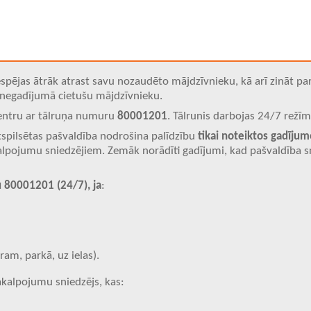
espējas ātrāk atrast savu nozaudēto mājdzīvnieku, kā arī zināt par
ā negadījumā cietušu mājdzīvnieku.
 centru ar tālruņa numuru
80001201
. Tālrunis darbojas 24/7 režīm
tspilsētas pašvaldība nodrošina palīdzību
tikai noteiktos gadījum
alpojumu sniedzējiem. Zemāk norādīti gadījumi, kad pašvaldība s
u 80001201 (24/7), ja
:
am, parkā, uz ielas).
akalpojumu sniedzējs, kas: