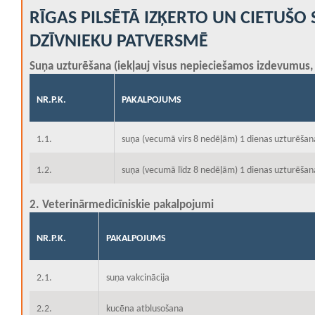
RĪGAS PILSĒTĀ IZĶERTO UN CIETUŠ
DZĪVNIEKU PATVERSMĒ
Suņa uzturēšana (iekļauj visus nepieciešamos izdevumus, 
NR.P.K.
PAKALPOJUMS
1.1.
suņa (vecumā virs 8 nedēļām) 1 dienas uzturēšan
1.2.
suņa (vecumā līdz 8 nedēļām) 1 dienas uzturēšan
2. Veterinārmedicīniskie pakalpojumi
NR.P.K.
PAKALPOJUMS
2.1.
suņa vakcinācija
2.2.
kucēna atblusošana