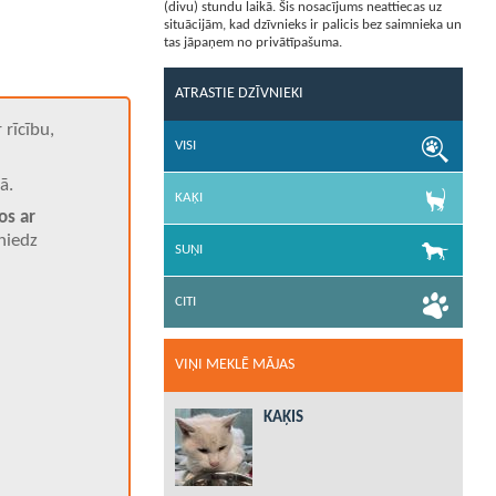
(divu) stundu laikā. Šis nosacījums neattiecas uz
situācijām, kad dzīvnieks ir palicis bez saimnieka un
tas jāpaņem no privātīpašuma.
ATRASTIE DZĪVNIEKI
 rīcību,
VISI
ā.
KAĶI
os ar
niedz
SUŅI
CITI
VIŅI MEKLĒ MĀJAS
KAĶIS