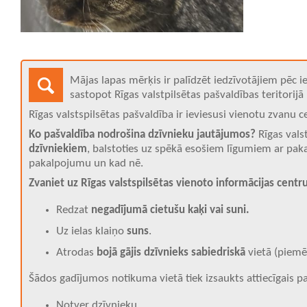
Mājas lapas mērķis ir palīdzēt iedzīvotājiem pēc i
sastopot Rīgas valstpilsētas pašvaldības teritorij
Rīgas valstspilsētas pašvaldība ir ieviesusi vienotu zvanu
Ko pašvaldība nodrošina dzīvnieku jautājumos?
Rīgas vals
dzīvniekiem
, balstoties uz spēkā esošiem līgumiem ar pak
pakalpojumu un kad nē.
Zvaniet uz Rīgas valstspilsētas vienoto informācijas centr
Redzat
negadījumā cietušu kaķi vai suni.
Uz ielas klaiņo
suns
.
Atrodas
bojā gājis dzīvnieks sabiedriskā
vietā (piemēr
Šādos gadījumos notikuma vietā tiek izsaukts attiecīgais p
Notver dzīvnieku,