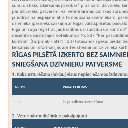
suņu un kaķu izķeršanas prasības” prasībām, dzīvnieku ķēr
par dzīvnieku patversmi vai veterinārmedicīniskās aprūpes 
jānodrošina iespējami ātra tā nodošana saimniekam, pared
dzīvnieka īpašnieks saskaņā ar Rīgas valstspilsētas pašva
Rīgā un suņa reģistrācijas kārtības uzraudzību un kontroli”
decembra saistošajos noteikumos Nr. 237 “Par pašvaldības
kontroli” (turpmāk – SN Nr. 237) stāšanos spēkā, piedalīti
ķeršanas un informācijas aprites shēmai un Dzīvnieka kartī
RĪGAS PILSĒTĀ IZĶERTO BEZ SAIMN
SNIEGŠANA DZĪVNIEKU PATVERSMĒ
1. Kaķa uzturēšana (iekļauj visus nepieciešamos izdevumu
NR.P.K.
PAKALPOJUMS
1.1.
kaķa 1 dienas uzturēšana
2. Veterinārmedicīniskie pakalpojumi