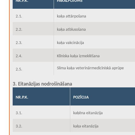
NR.P.K.
PAKALPOJUMS
2.1.
kaķa attārpošana
2.2.
kaķa atblusošana
2.3.
kaķa vakcinācija
2.4.
Klīniska kaķa izmeklēšana
Slima kaķa veterinārmedicīniskā aprūpe
2.5.
3. Eitanāzijas nodrošināšana
NR.P.K.
POZĪCIJA
3.1.
kaķēna eitanāzija
3.2.
kaķa eitanāzija