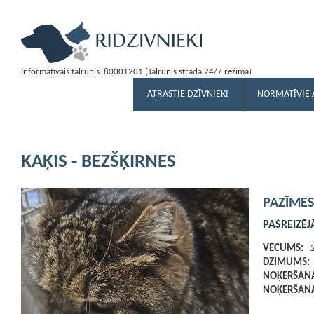
Informatīvais tālrunis: 80001201 (Tālrunis strādā 24/7 režīmā)
ATRASTIE DZĪVNIEKI
NORMATĪVIE 
KAĶIS - BEZŠĶIRNES
PAZĪMES
PAŠREIZĒJ
VECUMS:
DZIMUMS:
NOĶERŠANA
NOĶERŠANA