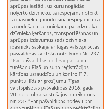
aprūpes iestādi, uz kuru nogādās
noķerto dzīvnieku. Ja iespējams noteikt
tā īpašnieku, jānodrošina iespējami ātra
tā nodošana saimniekam, paredzot, ka
dzīvnieka ķeršanas, transportēšanas un
aprūpes izdevumus sedz dzīvnieka
īpašnieks saskaņā ar Rīgas valstspilsētas
pašvaldības saistošo noteikumu Nr. 237
“Par pašvaldības nodevu par suņa
turēšanu Rīgā un suņa reģistrācijas
kārtības uzraudzību un kontroli” 7.
punktu; līdz ar grozījumu Rīgas
valstspilsētas pašvaldības 2016. gada
20. decembra saistošajos noteikumos
Nr. 237 “Par pašvaldības nodevu par
suņa turēšanu Rīgā un suņa reģistrācijas