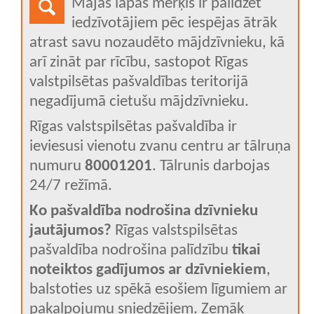
Mājas lapas mērķis ir palīdzēt
iedzīvotājiem pēc iespējas ātrāk
atrast savu nozaudēto mājdzīvnieku, kā
arī zināt par rīcību, sastopot Rīgas
valstpilsētas pašvaldības teritorijā
negadījumā cietušu mājdzīvnieku.
Rīgas valstspilsētas pašvaldība ir
ieviesusi vienotu zvanu centru ar tālruņa
numuru
80001201
. Tālrunis darbojas
24/7 režīmā.
Ko pašvaldība nodrošina dzīvnieku
jautājumos?
Rīgas valstspilsētas
pašvaldība nodrošina palīdzību
tikai
noteiktos gadījumos ar dzīvniekiem
,
balstoties uz spēkā esošiem līgumiem ar
pakalpojumu sniedzējiem. Zemāk