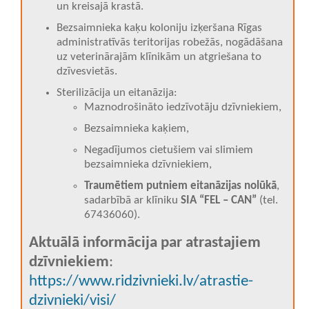
un kreisajā krastā.
Bezsaimnieka kaķu koloniju izķeršana Rīgas
administratīvās teritorijas robežās, nogādāšana
uz veterinārajām klīnikām un atgriešana to
dzīvesvietās.
Sterilizācija un eitanāzija:
Maznodrošināto iedzīvotāju dzīvniekiem,
Bezsaimnieka kaķiem,
Negadījumos cietušiem vai slimiem
bezsaimnieka dzīvniekiem,
Traumētiem putniem eitanāzijas nolūkā
,
sadarbībā ar klīniku
SIA “FEL – CAN”
(tel.
67436060).
Aktuālā informācija par atrastajiem
dzīvniekiem
:
https://www.ridzivnieki.lv/atrastie-
dzivnieki/visi/