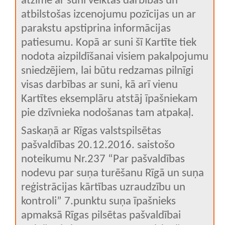
atzīmē ar suni veiktās darbības un
atbilstošas izcenojumu pozīcijas un ar
parakstu apstiprina informācijas
patiesumu. Kopā ar suni šī Kartīte tiek
nodota aizpildīšanai visiem pakalpojumu
sniedzējiem, lai būtu redzamas pilnīgi
visas darbības ar suni, kā arī vienu
Kartītes eksemplāru atstāj īpašniekam
pie dzīvnieka nodošanas tam atpakaļ.
Saskaņā ar Rīgas valstspilsētas
pašvaldības 20.12.2016. saistošo
noteikumu Nr.237 “Par pašvaldības
nodevu par suņa turēšanu Rīgā un suņa
reģistrācijas kārtības uzraudzību un
kontroli” 7.punktu suņa īpašnieks
apmaksā Rīgas pilsētas pašvaldībai