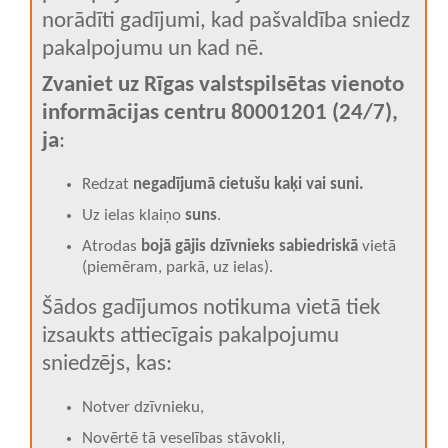
norādīti gadījumi, kad pašvaldība sniedz
pakalpojumu un kad nē.
Zvaniet uz Rīgas valstspilsētas vienoto
informācijas centru 80001201 (24/7),
ja
:
Redzat
negadījumā cietušu kaķi vai suni.
Uz ielas klaiņo
suns
.
Atrodas
bojā gājis dzīvnieks sabiedriskā
vietā
(piemēram, parkā, uz ielas).
Šādos gadījumos notikuma vietā tiek
izsaukts attiecīgais pakalpojumu
sniedzējs, kas:
Notver dzīvnieku,
Novērtē tā veselības stāvokli,