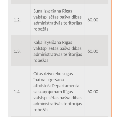
Suņa izķeršana Rīgas
valstspilsētas pašvaldības
1.2.
60.00
administratīvās teritorijas
robežās
Kaķa izķeršana Rīgas
valstspilsētas pašvaldības
1.3.
60.00
administratīvās teritorijas
robežās
Citas dzīvnieku sugas
īpatņa izķeršana
atbilstoši Departamenta
1.4.
saskaņojumam Rīgas
60.00
valstspilsētas pašvaldības
administratīvās teritorijas
robežās