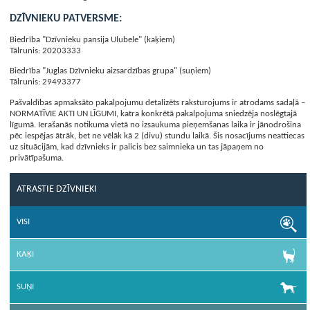
DZĪVNIEKU PATVERSME:
Biedrība "Dzīvnieku pansija Ulubele" (kaķiem)
Tālrunis: 20203333
Biedrība "Juglas Dzīvnieku aizsardzības grupa" (suņiem)
Tālrunis: 29493377
Pašvaldības apmaksāto pakalpojumu detalizēts raksturojums ir atrodams sadaļā –
NORMATĪVIE AKTI UN LĪGUMI, katra konkrētā pakalpojuma sniedzēja noslēgtajā
līgumā. Ierašanās notikuma vietā no izsaukuma pieņemšanas laika ir jānodrošina
pēc iespējas ātrāk, bet ne vēlāk kā 2 (divu) stundu laikā. Šis nosacījums neattiecas
uz situācijām, kad dzīvnieks ir palicis bez saimnieka un tas jāpaņem no
privātīpašuma.
ATRASTIE DZĪVNIEKI
VISI
KAĶI
SUŅI