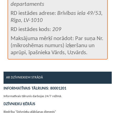
departaments
RD iestādes adrese:
Brīvības iela 49/53,
Rīga, LV-1010
RD iestādes kods:
209
Maksājuma mērķī norādot: Par suņa Nr.
(mikroshēmas numurs) izķeršanu un
aprūpi, īpašnieka Vārds, Uzvārds.
AR DZĪVNIEKIEM STRĀDĀ
INFORMATĪVAIS TĀLRUNIS: 80001201
Informatīvais tālrunis darbojas 24/7 režīmā.
DZĪVNIEKU ĶĒRĀJS
Biedrība "Dzīvnieku glābšanas dienests"