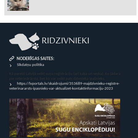
NODERĪGAS SAITES:
Sīkdatņu politika
Kā pareizi Latvijā veikt suņa reģistrāciju (arī kaķa un seska). Ko jādara
pie veterinārārsta, bet ko var veikt pats dzīvnieka īpašnieks.
https://lvportals.lv/skaidrojumi/353689-majdzivnieku-registre-
veterinararsts-ipasnieks-var-aktualizet-kontaktinformaciju-2023