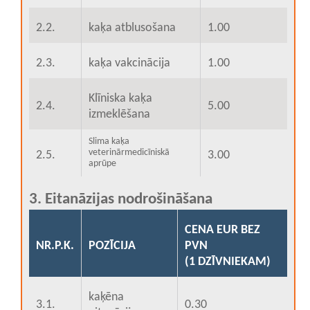
2.2.
kaķa atblusošana
1.00
2.3.
kaķa vakcinācija
1.00
Klīniska kaķa
2.4.
5.00
izmeklēšana
Slima kaķa
veterinārmedicīniskā
2.5.
3.00
aprūpe
3. Eitanāzijas nodrošināšana
CENA EUR BEZ
NR.P.K.
POZĪCIJA
PVN
(1 DZĪVNIEKAM)
kaķēna
3.1.
0.30