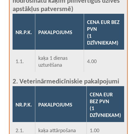
nodrošinātu kaķim pilnvērtīgus dzīves
apstākļus patversmē)
CENA EUR BEZ
PVN
NR.P.K.
PAKALPOJUMS
(1
DZĪVNIEKAM)
kaķa 1 dienas
1.1.
4.00
uzturēšana
2. Veterinārmedicīniskie pakalpojumi
CENA EUR
BEZ PVN
NR.P.K.
PAKALPOJUMS
(1
DZĪVNIEKAM)
2.1.
kaķa attārpošana
1.00