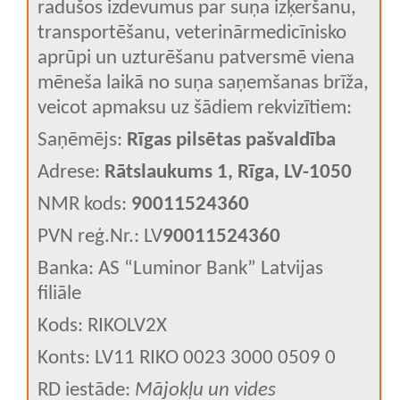
radušos izdevumus par suņa izķeršanu,
transportēšanu, veterinārmedicīnisko
aprūpi un uzturēšanu patversmē viena
mēneša laikā no suņa saņemšanas brīža,
veicot apmaksu uz šādiem rekvizītiem:
Saņēmējs:
Rīgas pilsētas pašvaldība
Adrese:
Rātslaukums 1, Rīga, LV-1050
NMR kods:
90011524360
PVN reģ.Nr.: LV
90011524360
Banka: AS “Luminor Bank” Latvijas
filiāle
Kods: RIKOLV2X
Konts: LV11 RIKO 0023 3000 0509 0
RD iestāde:
Mājokļu un vides