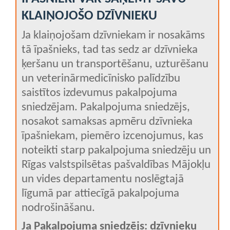
KLAIŅOJOŠO DZĪVNIEKU
Ja klaiņojošam dzīvniekam ir nosakāms
tā īpašnieks, tad tas sedz ar dzīvnieka
ķeršanu un transportēšanu, uzturēšanu
un veterinārmedicīnisko palīdzību
saistītos izdevumus pakalpojuma
sniedzējam. Pakalpojuma sniedzējs,
nosakot samaksas apmēru dzīvnieka
īpašniekam, piemēro izcenojumus, kas
noteikti starp pakalpojuma sniedzēju un
Rīgas valstspilsētas pašvaldības Mājokļu
un vides departamentu noslēgtajā
līgumā par attiecīgā pakalpojuma
nodrošināšanu.
Ja Pakalpojuma sniedzējs: dzīvnieku