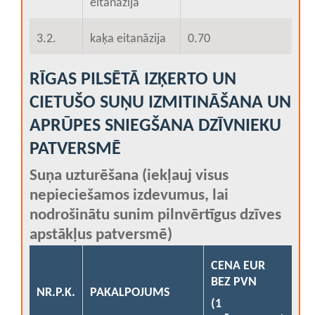
eitanāzija
3.2.
kaķa eitanāzija
0.70
RĪGAS PILSĒTĀ IZĶERTO UN
CIETUŠO SUŅU IZMITINĀŠANA UN
APRŪPES SNIEGŠANA DZĪVNIEKU
PATVERSMĒ
Suņa uzturēšana (iekļauj visus
nepieciešamos izdevumus, lai
nodrošinātu sunim pilnvērtīgus dzīves
apstākļus patversmē)
CENA EUR
BEZ PVN
NR.P.K.
PAKALPOJUMS
(1