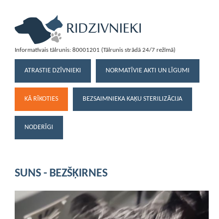
Informatīvais tālrunis: 80001201 (Tālrunis strādā 24/7 režīmā)
ATRASTIE DZĪVNIEKI
NORMATĪVIE AKTI UN LĪGUMI
KĀ RĪKOTIES
BEZSAIMNIEKA KAĶU STERILIZĀCIJA
NODERĪGI
SUNS - BEZŠĶIRNES