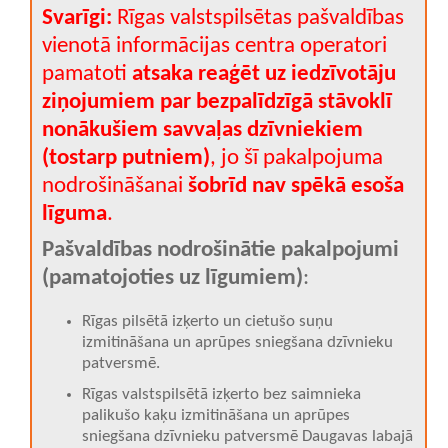
Svarīgi:
Rīgas valstspilsētas pašvaldības
vienotā informācijas centra operatori
pamatoti
atsaka reaģēt uz iedzīvotāju
ziņojumiem par bezpalīdzīgā stāvoklī
nonākušiem savvaļas dzīvniekiem
(tostarp putniem)
, jo šī pakalpojuma
nodrošināšanai
šobrīd nav spēkā esoša
līguma
.
Pašvaldības nodrošinātie pakalpojumi
(pamatojoties uz līgumiem)
:
Rīgas pilsētā izķerto un cietušo suņu
izmitināšana un aprūpes sniegšana dzīvnieku
patversmē.
Rīgas valstspilsētā izķerto bez saimnieka
palikušo kaķu izmitināšana un aprūpes
sniegšana dzīvnieku patversmē Daugavas labajā