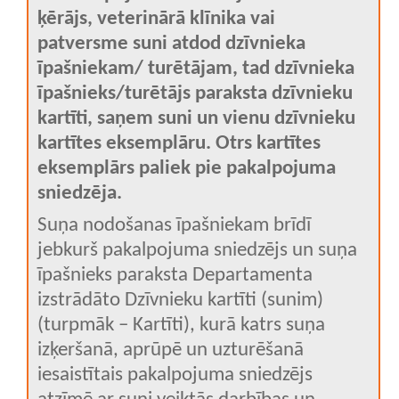
ķērājs, veterinārā klīnika vai
patversme suni atdod dzīvnieka
īpašniekam/ turētājam, tad dzīvnieka
īpašnieks/turētājs paraksta dzīvnieku
kartīti, saņem suni un vienu dzīvnieku
kartītes eksemplāru. Otrs kartītes
eksemplārs paliek pie pakalpojuma
sniedzēja.
Suņa nodošanas īpašniekam brīdī
jebkurš pakalpojuma sniedzējs un suņa
īpašnieks paraksta Departamenta
izstrādāto Dzīvnieku kartīti (sunim)
(turpmāk – Kartīti), kurā katrs suņa
izķeršanā, aprūpē un uzturēšanā
iesaistītais pakalpojuma sniedzējs