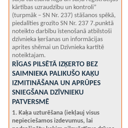
kārtības uzraudzību un kontroli”
(turpmāk – SN Nr. 237) stāšanos spēkā,
piedalīties grozīto SN Nr. 237 7.punktā
noteikto darbību īstenošanā atbilstoši
dzīvnieka ķeršanas un informācijas
aprites shēmai un Dzīvnieka kartītē
noteiktajam.
RĪGAS PILSĒTĀ IZĶERTO BEZ
SAIMNIEKA PALIKUŠO KAĶU
IZMITINĀŠANA UN APRŪPES
SNIEGŠANA DZĪVNIEKU
PATVERSMĒ
1. Kaķa uzturēšana (iekļauj visus
nepieciešamos izdevumus, lai