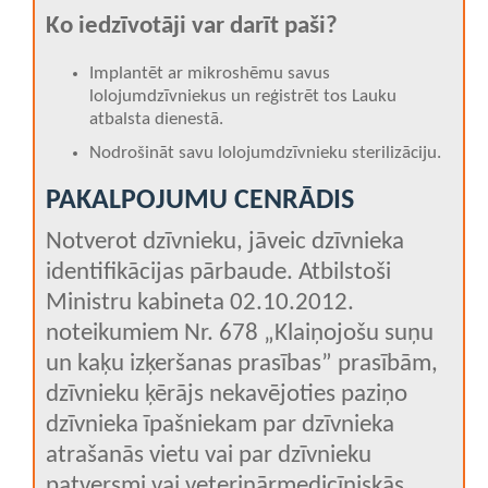
Ko iedzīvotāji var darīt paši?
Implantēt ar mikroshēmu savus
lolojumdzīvniekus un reģistrēt tos Lauku
atbalsta dienestā.
Nodrošināt savu lolojumdzīvnieku sterilizāciju.
PAKALPOJUMU CENRĀDIS
Notverot dzīvnieku, jāveic dzīvnieka
identifikācijas pārbaude. Atbilstoši
Ministru kabineta 02.10.2012.
noteikumiem Nr. 678 „Klaiņojošu suņu
un kaķu izķeršanas prasības” prasībām,
dzīvnieku ķērājs nekavējoties paziņo
dzīvnieka īpašniekam par dzīvnieka
atrašanās vietu vai par dzīvnieku
patversmi vai veterinārmedicīniskās