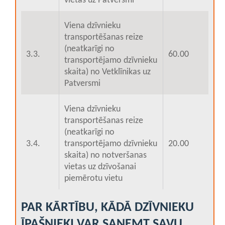
vietas uz Patversmi
Viena dzīvnieku
transportēšanas reize
(neatkarīgi no
3.3.
60.00
transportējamo dzīvnieku
skaita) no Vetklīnikas uz
Patversmi
Viena dzīvnieku
transportēšanas reize
(neatkarīgi no
3.4.
transportējamo dzīvnieku
20.00
skaita) no notveršanas
vietas uz dzīvošanai
piemērotu vietu
PAR KĀRTĪBU, KĀDĀ DZĪVNIEKU
ĪPAŠNIEKI VAR SAŅEMT SAVU