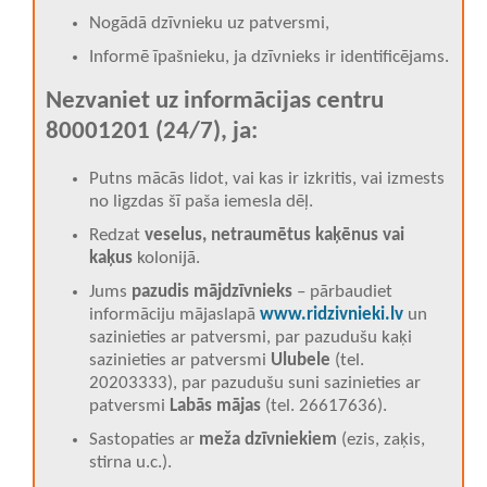
Nogādā dzīvnieku uz patversmi,
Informē īpašnieku, ja dzīvnieks ir identificējams.
Nezvaniet uz informācijas centru
80001201 (24/7), ja:
Putns mācās lidot, vai kas ir izkritis, vai izmests
no ligzdas šī paša iemesla dēļ.
Redzat
veselus, netraumētus kaķēnus vai
kaķus
kolonijā.
Jums
pazudis mājdzīvnieks
– pārbaudiet
informāciju mājaslapā
www.ridzivnieki.lv
un
sazinieties ar patversmi
, par
pazudušu kaķi
sazinieties ar patversmi
Ulubele
(tel.
20203333)
, par pazudušu suni sazinieties ar
patversmi
Labās mājas
(
t
el. 26617636).
Sastopaties ar
meža dzīvniekiem
(ezis, zaķis,
stirna u.c.).