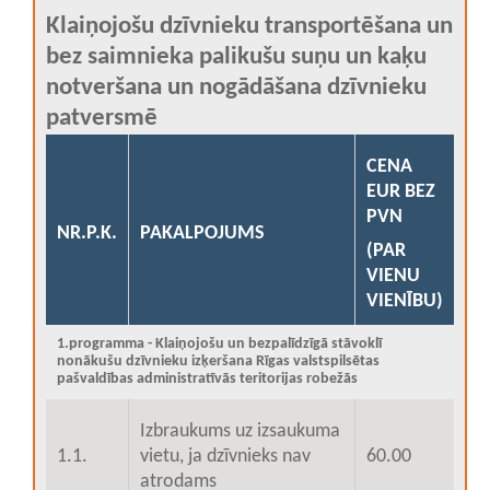
Klaiņojošu dzīvnieku transportēšana un
bez saimnieka palikušu suņu un kaķu
notveršana un nogādāšana dzīvnieku
patversmē
CENA
EUR BEZ
PVN
NR.P.K.
PAKALPOJUMS
(PAR
VIENU
VIENĪBU)
1.programma - Klaiņojošu un bezpalīdzīgā stāvoklī
nonākušu dzīvnieku izķeršana Rīgas valstspilsētas
pašvaldības administratīvās teritorijas robežās
Izbraukums uz izsaukuma
1.1.
vietu, ja dzīvnieks nav
60.00
atrodams