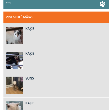
CITI
VIŅI MEKLĒ MĀJAS
KAĶIS
KAĶIS
SUNS
KAĶIS