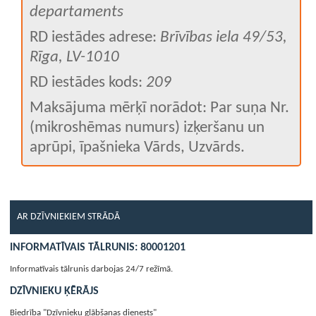
departaments
RD iestādes adrese:
Brīvības iela 49/53,
Rīga, LV-1010
RD iestādes kods:
209
Maksājuma mērķī norādot: Par suņa Nr.
(mikroshēmas numurs) izķeršanu un
aprūpi, īpašnieka Vārds, Uzvārds.
AR DZĪVNIEKIEM STRĀDĀ
INFORMATĪVAIS TĀLRUNIS: 80001201
Informatīvais tālrunis darbojas 24/7 režīmā.
DZĪVNIEKU ĶĒRĀJS
Biedrība "Dzīvnieku glābšanas dienests"