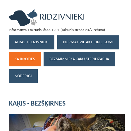
Informatīvais tālrunis: 80001201 (Tālrunis strādā 24/7 režīmā)
ATRASTIE DZĪVNIEKI
NORMATĪVIE AKTI UN LĪGUMI
KĀ RĪKOTIES
BEZSAIMNIEKA KAĶU STERILIZĀCIJA
NODERĪGI
KAĶIS - BEZŠĶIRNES