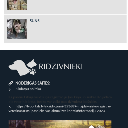
SUNS
NODERĪGAS SAITES:
Sīkdatņu politika
Kā pareizi Latvijā veikt suņa reģistrāciju (arī kaķa un seska). Ko jādara
pie veterinārārsta, bet ko var veikt pats dzīvnieka īpašnieks.
https://lvportals.lv/skaidrojumi/353689-majdzivnieku-registre-
veterinararsts-ipasnieks-var-aktualizet-kontaktinformaciju-2023