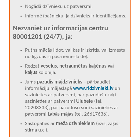
Nogādā dzīvnieku uz patversmi,
Informē īpašnieku, ja dzīvnieks ir identificējams.
Nezvaniet uz informācijas centru
80001201 (24/7), ja:
Putns mācās lidot, vai kas ir izkritis, vai izmests
no ligzdas šī paša iemesla dēļ.
Redzat
veselus, netraumētus kaķēnus vai
kaķus
kolonijā.
Jums
pazudis mājdzīvnieks
– pārbaudiet
informāciju mājaslapā
www.ridzivnieki.lv
un
sazinieties ar patversmi
, par
pazudušu kaķi
sazinieties ar patversmi
Ulubele
(tel.
20203333)
, par pazudušu suni sazinieties ar
patversmi
Labās mājas
(
t
el. 26617636).
Sastopaties ar
meža dzīvniekiem
(ezis, zaķis,
stirna u.c.).