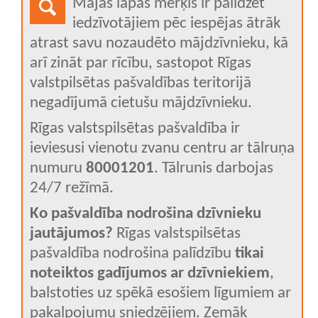
Mājas lapas mērķis ir palīdzēt
iedzīvotājiem pēc iespējas ātrāk
atrast savu nozaudēto mājdzīvnieku, kā
arī zināt par rīcību, sastopot Rīgas
valstpilsētas pašvaldības teritorijā
negadījumā cietušu mājdzīvnieku.
Rīgas valstspilsētas pašvaldība ir
ieviesusi vienotu zvanu centru ar tālruņa
numuru
80001201
. Tālrunis darbojas
24/7 režīmā.
Ko pašvaldība nodrošina dzīvnieku
jautājumos?
Rīgas valstspilsētas
pašvaldība nodrošina palīdzību
tikai
noteiktos gadījumos ar dzīvniekiem
,
balstoties uz spēkā esošiem līgumiem ar
pakalpojumu sniedzējiem. Zemāk