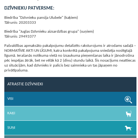
DZĪVNIEKU PATVERSME:
Biedrība "Dzīvnieku pansija Ulubele" (kaķiem)
Tālrunis: 20203333
Biedrība "Juglas Dzīvnieku aizsardzības grupa" (suņiem)
Tālrunis: 29493377
Pašvaldības apmaksāto pakalpojumu detalizēts raksturojums ir atrodams sadaļā –
NORMATĪVIE AKTI UN LĪGUMI, katra konkrētā pakalpojuma sniedzēja noslēgtajā
līgumā. Ierašanās notikuma vietā no izsaukuma pieņemšanas laika ir jānodrošina
pēc iespējas ātrāk, bet ne vēlāk kā 2 (divu) stundu laikā. Šis nosacījums neattiecas
uz situācijām, kad dzīvnieks ir palicis bez saimnieka un tas jāpaņem no
privātīpašuma.
ATRASTIE DZĪVNIEKI
VISI
KAĶI
SUŅI