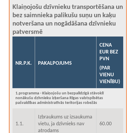
Klaiņojošu dzīvnieku transportēšana un
bez saimnieka palikušu suņu un kaķu
notveršana un nogādāšana dzīvnieku
patversmē
CENA
EUR BEZ
PVN
NR.P.K.
PAKALPOJUMS
(PAR
VIENU
VIENĪBU)
1.programma - Klaiņojošu un bezpalīdzīgā stāvoklī
nonākušu dzīvnieku izķeršana Rīgas valstspilsētas
pašvaldības administratīvās teritorijas robežās
Izbraukums uz izsaukuma
1.1.
vietu, ja dzīvnieks nav
60.00
atrodams