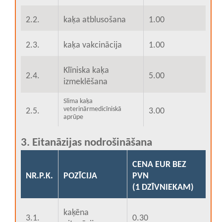
2.2.
kaķa atblusošana
1.00
2.3.
kaķa vakcinācija
1.00
Klīniska kaķa
2.4.
5.00
izmeklēšana
Slima kaķa
veterinārmedicīniskā
2.5.
3.00
aprūpe
3. Eitanāzijas nodrošināšana
CENA EUR BEZ
NR.P.K.
POZĪCIJA
PVN
(1 DZĪVNIEKAM)
kaķēna
3.1.
0.30