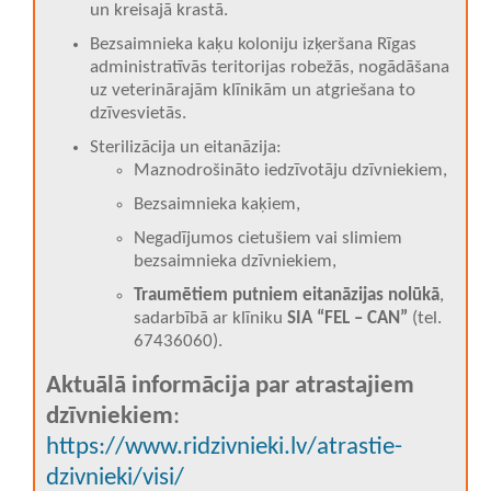
un kreisajā krastā.
Bezsaimnieka kaķu koloniju izķeršana Rīgas
administratīvās teritorijas robežās, nogādāšana
uz veterinārajām klīnikām un atgriešana to
dzīvesvietās.
Sterilizācija un eitanāzija:
Maznodrošināto iedzīvotāju dzīvniekiem,
Bezsaimnieka kaķiem,
Negadījumos cietušiem vai slimiem
bezsaimnieka dzīvniekiem,
Traumētiem putniem eitanāzijas nolūkā
,
sadarbībā ar klīniku
SIA “FEL – CAN”
(tel.
67436060).
Aktuālā informācija par atrastajiem
dzīvniekiem
:
https://www.ridzivnieki.lv/atrastie-
dzivnieki/visi/