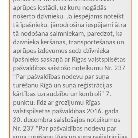
aprūpes iestādi, uz kuru nogādās
noķerto dzīvnieku. Ja iespējams noteikt
tā īpašnieku, jānodrošina iespējami ātra
tā nodošana saimniekam, paredzot, ka
dzīvnieka ķeršanas, transportēšanas un
aprūpes izdevumus sedz dzīvnieka
īpašnieks saskaņā ar Rīgas valstspilsētas
pašvaldības saistošo noteikumu Nr. 237
“Par pašvaldības nodevu par suņa
turēšanu Rīgā un suņa reģistrācijas
kārtības uzraudzību un kontroli” 7.
punktu; līdz ar grozījumu Rīgas
valstspilsētas pašvaldības 2016. gada
20. decembra saistošajos noteikumos
Nr. 237 “Par pašvaldības nodevu par
suņa turēšanu Rīgā un suņa reģistrācijas