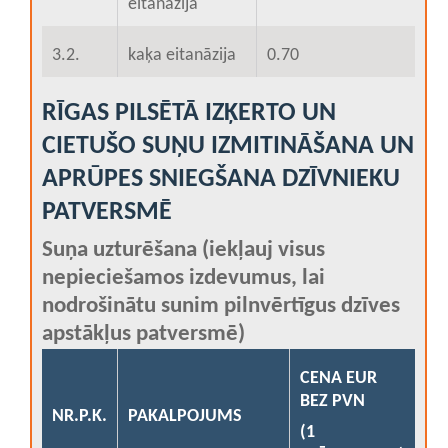
eitanāzija
3.2.
kaķa eitanāzija
0.70
RĪGAS PILSĒTĀ IZĶERTO UN
CIETUŠO SUŅU IZMITINĀŠANA UN
APRŪPES SNIEGŠANA DZĪVNIEKU
PATVERSMĒ
Suņa uzturēšana (iekļauj visus
nepieciešamos izdevumus, lai
nodrošinātu sunim pilnvērtīgus dzīves
apstākļus patversmē)
CENA EUR
BEZ PVN
NR.P.K.
PAKALPOJUMS
(1