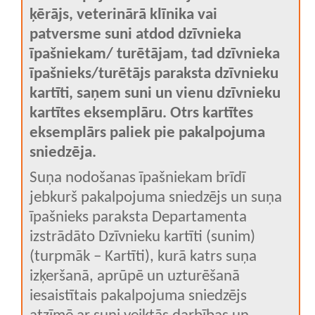
ķērājs, veterinārā klīnika vai
patversme suni atdod dzīvnieka
īpašniekam/ turētājam, tad dzīvnieka
īpašnieks/turētājs paraksta dzīvnieku
kartīti, saņem suni un vienu dzīvnieku
kartītes eksemplāru. Otrs kartītes
eksemplārs paliek pie pakalpojuma
sniedzēja.
Suņa nodošanas īpašniekam brīdī
jebkurš pakalpojuma sniedzējs un suņa
īpašnieks paraksta Departamenta
izstrādāto Dzīvnieku kartīti (sunim)
(turpmāk – Kartīti), kurā katrs suņa
izķeršanā, aprūpē un uzturēšanā
iesaistītais pakalpojuma sniedzējs