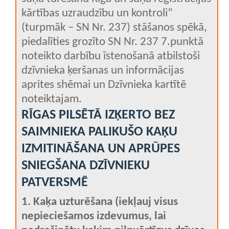
kārtības uzraudzību un kontroli”
(turpmāk – SN Nr. 237) stāšanos spēkā,
piedalīties grozīto SN Nr. 237 7.punktā
noteikto darbību īstenošanā atbilstoši
dzīvnieka ķeršanas un informācijas
aprites shēmai un Dzīvnieka kartītē
noteiktajam.
RĪGAS PILSĒTĀ IZĶERTO BEZ
SAIMNIEKA PALIKUŠO KAĶU
IZMITINĀŠANA UN APRŪPES
SNIEGŠANA DZĪVNIEKU
PATVERSMĒ
1. Kaķa uzturēšana (iekļauj visus
nepieciešamos izdevumus, lai