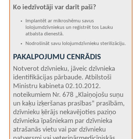
Ko iedzīvotāji var darīt paši?
Implantēt ar mikroshēmu savus
lolojumdzīvniekus un reģistrēt tos Lauku
atbalsta dienestā.
Nodrošināt savu lolojumdzīvnieku sterilizāciju.
PAKALPOJUMU CENRĀDIS
Notverot dzīvnieku, jāveic dzīvnieka
identifikācijas pārbaude. Atbilstoši
Ministru kabineta 02.10.2012.
noteikumiem Nr. 678 „Klaiņojošu suņu
un kaķu izķeršanas prasības” prasībām,
dzīvnieku ķērājs nekavējoties paziņo
dzīvnieka īpašniekam par dzīvnieka
atrašanās vietu vai par dzīvnieku
patversmi vai veterinārmedicīniskās