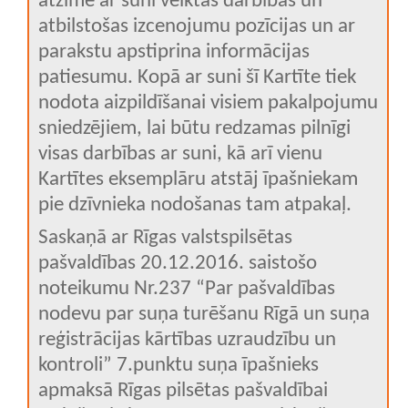
atzīmē ar suni veiktās darbības un
atbilstošas izcenojumu pozīcijas un ar
parakstu apstiprina informācijas
patiesumu. Kopā ar suni šī Kartīte tiek
nodota aizpildīšanai visiem pakalpojumu
sniedzējiem, lai būtu redzamas pilnīgi
visas darbības ar suni, kā arī vienu
Kartītes eksemplāru atstāj īpašniekam
pie dzīvnieka nodošanas tam atpakaļ.
Saskaņā ar Rīgas valstspilsētas
pašvaldības 20.12.2016. saistošo
noteikumu Nr.237 “Par pašvaldības
nodevu par suņa turēšanu Rīgā un suņa
reģistrācijas kārtības uzraudzību un
kontroli” 7.punktu suņa īpašnieks
apmaksā Rīgas pilsētas pašvaldībai