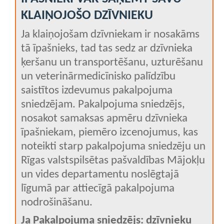
KLAIŅOJOŠO DZĪVNIEKU
Ja klaiņojošam dzīvniekam ir nosakāms
tā īpašnieks, tad tas sedz ar dzīvnieka
ķeršanu un transportēšanu, uzturēšanu
un veterinārmedicīnisko palīdzību
saistītos izdevumus pakalpojuma
sniedzējam. Pakalpojuma sniedzējs,
nosakot samaksas apmēru dzīvnieka
īpašniekam, piemēro izcenojumus, kas
noteikti starp pakalpojuma sniedzēju un
Rīgas valstspilsētas pašvaldības Mājokļu
un vides departamentu noslēgtajā
līgumā par attiecīgā pakalpojuma
nodrošināšanu.
Ja Pakalpojuma sniedzējs: dzīvnieku