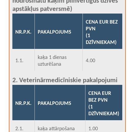
nodrošinātu kaķim pilnvērtīgus dzīves
apstākļus patversmē)
CENA EUR BEZ
PVN
NR.P.K.
PAKALPOJUMS
(1
DZĪVNIEKAM)
kaķa 1 dienas
1.1.
4.00
uzturēšana
2. Veterinārmedicīniskie pakalpojumi
CENA EUR
BEZ PVN
NR.P.K.
PAKALPOJUMS
(1
DZĪVNIEKAM)
2.1.
kaķa attārpošana
1.00