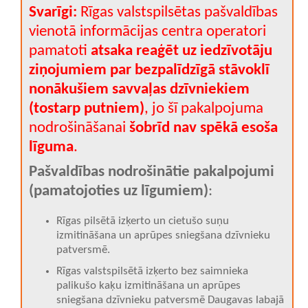
Svarīgi:
Rīgas valstspilsētas pašvaldības
vienotā informācijas centra operatori
pamatoti
atsaka reaģēt uz iedzīvotāju
ziņojumiem par bezpalīdzīgā stāvoklī
nonākušiem savvaļas dzīvniekiem
(tostarp putniem)
, jo šī pakalpojuma
nodrošināšanai
šobrīd nav spēkā esoša
līguma
.
Pašvaldības nodrošinātie pakalpojumi
(pamatojoties uz līgumiem)
:
Rīgas pilsētā izķerto un cietušo suņu
izmitināšana un aprūpes sniegšana dzīvnieku
patversmē.
Rīgas valstspilsētā izķerto bez saimnieka
palikušo kaķu izmitināšana un aprūpes
sniegšana dzīvnieku patversmē Daugavas labajā