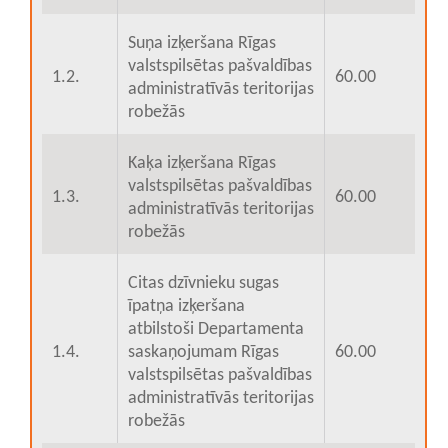
Suņa izķeršana Rīgas
valstspilsētas pašvaldības
1.2.
60.00
administratīvās teritorijas
robežās
Kaķa izķeršana Rīgas
valstspilsētas pašvaldības
1.3.
60.00
administratīvās teritorijas
robežās
Citas dzīvnieku sugas
īpatņa izķeršana
atbilstoši Departamenta
1.4.
saskaņojumam Rīgas
60.00
valstspilsētas pašvaldības
administratīvās teritorijas
robežās