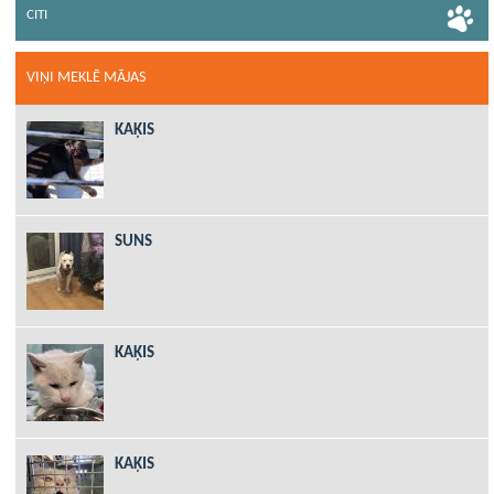
CITI
VIŅI MEKLĒ MĀJAS
KAĶIS
SUNS
KAĶIS
KAĶIS