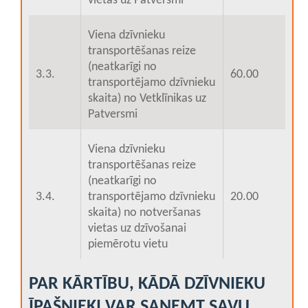
vietas uz Patversmi
Viena dzīvnieku
transportēšanas reize
(neatkarīgi no
3.3.
60.00
transportējamo dzīvnieku
skaita) no Vetklīnikas uz
Patversmi
Viena dzīvnieku
transportēšanas reize
(neatkarīgi no
3.4.
transportējamo dzīvnieku
20.00
skaita) no notveršanas
vietas uz dzīvošanai
piemērotu vietu
PAR KĀRTĪBU, KĀDĀ DZĪVNIEKU
ĪPAŠNIEKI VAR SAŅEMT SAVU