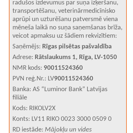
radušos izdevumus par suņa izķeršanu,
transportēšanu, veterinārmedicīnisko
aprūpi un uzturēšanu patversmē viena
mēneša laikā no suņa saņemšanas brīža,
veicot apmaksu uz šādiem rekvizītiem:
Saņēmējs:
Rīgas pilsētas pašvaldība
Adrese:
Rātslaukums 1, Rīga, LV-1050
NMR kods:
90011524360
PVN reģ.Nr.: LV
90011524360
Banka: AS “Luminor Bank” Latvijas
filiāle
Kods: RIKOLV2X
Konts: LV11 RIKO 0023 3000 0509 0
RD iestāde:
Mājokļu un vides