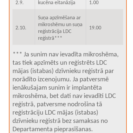
2.9.
kucēna eitanāzija
1.00
Suņa apzīmēšana ar
mikroshēmu un suņa
2.10.
19.00
reģistrācija LDC
reģistrā***
*** Ja sunim nav ievadīta mikroshēma,
tas tiek apzīmēts un reģistrēts LDC
mājas (istabas) dzīvnieku reģistrā par
norādīto izcenojumu. Ja patversmē
ienākušajam sunim ir implantēta
mikroshēma, bet dati nav ievadīti LDC
reģistrā, patversme nodrošina tā
reģistrāciju LDC mājas (istabas)
dzīvnieku reģistrā bez samaksas no
Departamenta pieprasīšanas.