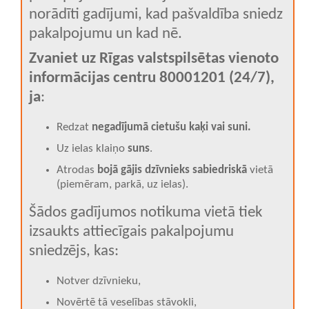
norādīti gadījumi, kad pašvaldība sniedz
pakalpojumu un kad nē.
Zvaniet uz Rīgas valstspilsētas vienoto
informācijas centru 80001201 (24/7),
ja
:
Redzat
negadījumā cietušu kaķi vai suni.
Uz ielas klaiņo
suns
.
Atrodas
bojā gājis dzīvnieks sabiedriskā
vietā
(piemēram, parkā, uz ielas).
Šādos gadījumos notikuma vietā tiek
izsaukts attiecīgais pakalpojumu
sniedzējs, kas:
Notver dzīvnieku,
Novērtē tā veselības stāvokli,